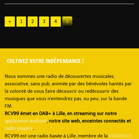
<
1
2
3
4
5
CULTIVEZ VOTRE INDÉPENDANCE !
Nous sommes une radio de découvertes musicales,
associative, sans pub, animée par des bénévoles hantés par
la volonté de vous faire découvrir ou redécouvrir des
musiques que vous n'entendrez pas, ou peu, sur la bande
FM.
RCV99 émet en DAB+ à Lille, en streaming sur notre
application android
, notre site web, enceintes connectés et
radio players
.
RCV99 est une radio basée à Lille, membre de la
FERAROCK